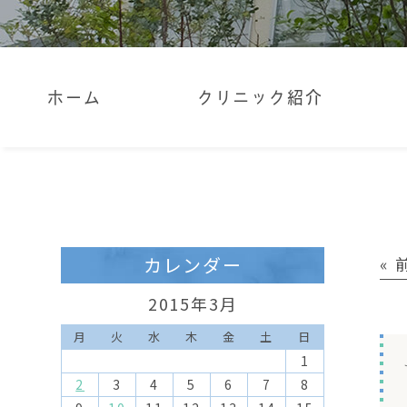
ホーム
クリニック紹介
カレンダー
«
2015年3月
月
火
水
木
金
土
日
1
2
3
4
5
6
7
8