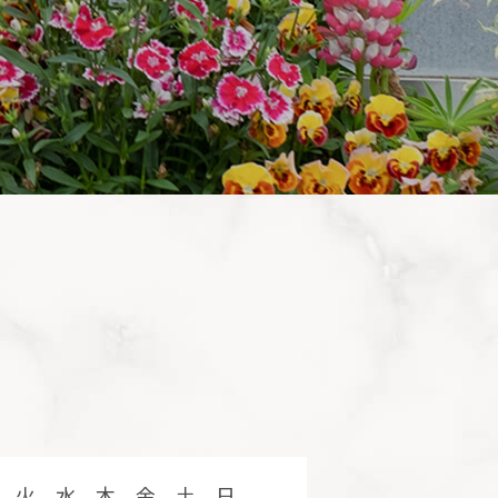
火
水
木
金
土
日