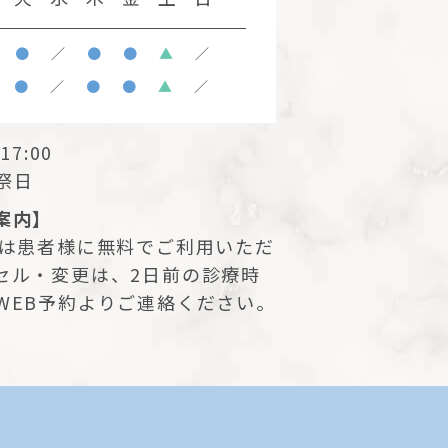
●
／
●
●
▲
／
●
／
●
●
▲
／
17:00
祭日
案内】
ムは患者様に無料でご利用いただ
セル・変更は、2日前の診療時
WEB予約よりご連絡ください。