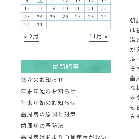
9
10
11
12
13
14
15
16
17
18
19
20
21
22
23
24
25
26
27
28
29
朝
30
31
は
« 2月
11月 »
溝
が
境
最新記事
そ
歯
休診のお知らせ
な
年末年始のお知らせ
み
年末年始のお知らせ
も
歯周病の原因と対策
き
歯周病の予防法
歯周病はあまり自覚症状がない