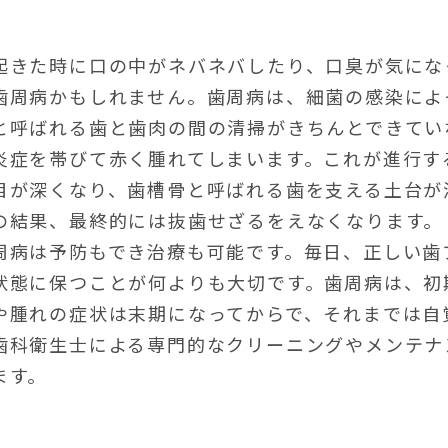
起きた時に口の中がネバネバしたり、口臭が気にな
歯周病かもしれません。歯周病は、細菌の感染によ
と呼ばれる歯と歯肉の間の清掃がきちんとできてい
炎症を帯びて赤く腫れてしまいます。これが進行す
目が深くなり、歯槽骨と呼ばれる歯を支える土台が
の結果、最終的には抜歯せざるをえなくなります。
周病は予防もでき治療も可能です。毎日、正しい歯
状態に保つことが何よりも大切です。歯周病は、初
や腫れの症状は末期になってからで、それまでは自
歯科衛生士による専門的なクリーニングやメンテナ
ます。